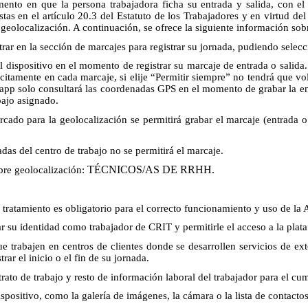
ento en que la persona trabajadora ficha su entrada y salida, con el 
vistas en el artículo 20.3 del Estatuto de los Trabajadores y en virtud
geolocalización. A continuación, se ofrece la siguiente información sobr
trar en la sección de marcajes para registrar su jornada, pudiendo sele
l dispositivo en el momento de registrar su marcaje de entrada o salida. 
citamente en cada marcaje, si elije “Permitir siempre” no tendrá que vo
app solo consultará las coordenadas GPS en el momento de grabar la ent
bajo asignado.
rcado para la geolocalización se permitirá grabar el marcaje (entrada o
das del centro de trabajo no se permitirá el marcaje.
TÉCNICOS/AS DE RRHH.
bre geolocalización:
 tratamiento es obligatorio para el correcto funcionamiento y uso de la 
ar su identidad como trabajador de CRIT y permitirle el acceso a la plat
 trabajen en centros de clientes donde se desarrollen servicios de ext
ar el inicio o el fin de su jornada.
ato de trabajo y resto de información laboral del trabajador para el cum
spositivo, como la galería de imágenes, la cámara o la lista de contactos