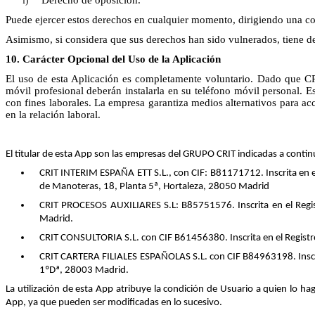
Derecho de oposición.
Puede ejercer estos derechos en cualquier momento, dirigiendo una co
Asimismo, si considera que sus derechos han sido vulnerados, tiene d
10. Carácter Opcional del Uso de la Aplicación
El uso de esta Aplicación es completamente voluntario. Dado que CR
móvil profesional deberán instalarla en su teléfono móvil personal. E
con fines laborales. La empresa garantiza medios alternativos para a
en la relación laboral.
El titular de esta App son las empresas del GRUPO CRIT indicadas a contin
CRIT INTERIM ESPAÑA ETT S.L., con CIF: B81171712. Inscrita en el
de Manoteras, 18, Planta 5ª, Hortaleza, 28050 Madrid
CRIT PROCESOS AUXILIARES S.L: B85751576. Inscrita en el Regist
Madrid.
CRIT CONSULTORIA S.L. con CIF B61456380. Inscrita en el Registro
CRIT CARTERA FILIALES ESPAÑOLAS S.L. con CIF B84963198. Inscri
1ºDª, 28003 Madrid.
La utilización de esta App atribuye la condición de Usuario a quien lo ha
App, ya que pueden ser modificadas en lo sucesivo.