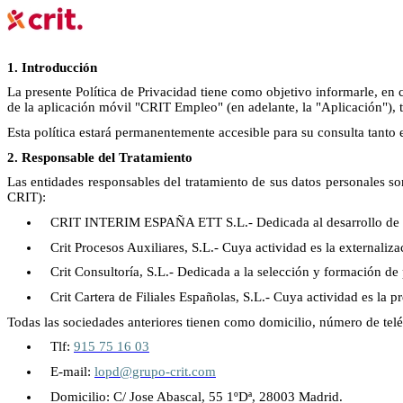
1. Introducción
La presente Política de Privacidad tiene como objetivo informarle, en 
de la aplicación móvil "CRIT Empleo" (en adelante, la "Aplicación"), t
Esta política estará permanentemente accesible para su consulta tanto 
2. Responsable del Tratamiento
Las entidades responsables del tratamiento de sus datos personales 
CRIT):
CRIT INTERIM ESPAÑA ETT S.L.- Dedicada al desarrollo de acti
Crit Procesos Auxiliares, S.L.- Cuya actividad es la externali
Crit Consultoría, S.L.- Dedicada a la selección y formación de
Crit Cartera de Filiales Españolas, S.L.- Cuya actividad es la p
Todas las sociedades anteriores tienen como domicilio, número de telé
Tlf:
915 75 16 03
E-mail:
lopd@grupo-crit.com
Domicilio:
C/ Jose Abascal, 55 1ºDª, 28003 Madrid.