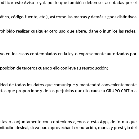
odificar este Aviso Legal, por lo que también deben ser aceptadas por el
áfico, código fuente, etc.), así como las marcas y demás signos distintivos
bido realizar cualquier otro uso que altere, dañe o inutilice las redes,
salvo en los casos contemplados en la ley o expresamente autorizados por
posición de terceros cuando ello conlleve su reproducción;
eracidad de todos los datos que comunique y mantendrá convenientemente
xactas que proporcione y de los perjuicios que ello cause a GRUPO CRIT o a
stintas o conjuntamente con contenidos ajenos a esta App, de forma que
tación desleal, sirva para aprovechar la reputación, marca y prestigio del