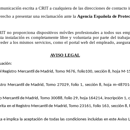
municación escrita a CRIT a cualquiera de las direcciones de contacto i
erecho a presentar una reclamación ante la
Agencia Española de Protec
IT no proporciona dispositivos móviles profesionales a todos sus empl
sta instalación es completamente libre y voluntaria por parte del trab
cceder a los mismos servicios, como el portal web del empleado, asegura
AVISO LEGAL
uación:
 Registro Mercantil de Madrid, Tomo 9676, folio100, sección 8, hoja M-1555
ro Mercantil de Madrid, Tomo 27029, folio 1, sección 8, hoja m-487014, 
 Mercantil de Madrid, Tomo 30088, folio 29, hoja 164214, inscripción 1, co
ta en el Registro Mercantil de Madrid, Tomo 23161, folio 163, sección 8
ga e implica la aceptación de todas las condiciones incluidas en este Aviso 