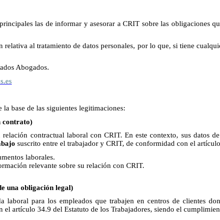
rincipales las de informar y asesorar a CRIT sobre las obligaciones qu
elativa al tratamiento de datos personales, por lo que, si tiene cualq
ciados Abogados.
s.es
 la base de las siguientes legitimaciones:
n contrato)
u relación contractual laboral con CRIT. En este contexto, sus datos de 
abajo
suscrito entre el trabajador y CRIT, de conformidad con el artícul
umentos laborales.
nformación relevante sobre su relación con CRIT.
e una obligación legal)
da laboral para los empleados que trabajen en centros de clientes don
 el artículo 34.9 del Estatuto de los Trabajadores, siendo el cumplimient