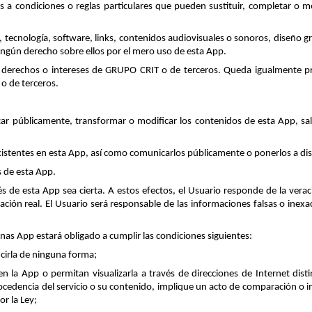
 a condiciones o reglas particulares que pueden sustituir, completar o m
 tecnología, software, links, contenidos audiovisuales o sonoros, diseño gr
ngún derecho sobre ellos por el mero uso de esta App.
 derechos o intereses de GRUPO CRIT o de terceros. Queda igualmente prohi
o de terceros.
unicar públicamente, transformar o modificar los contenidos de esta App, 
existentes en esta App, así como comunicarlos públicamente o ponerlos a dis
s de esta App.
vés de esta App sea cierta. A estos efectos, el Usuario responde de la v
uación real. El Usuario será responsable de las informaciones falsas o ine
nas App estará obligado a cumplir las condiciones siguientes:
cirla de ninguna forma;
n la App o permitan visualizarla a través de direcciones de Internet di
ocedencia del servicio o su contenido, implique un acto de comparación o imi
r la Ley;