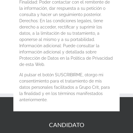
Finalidad: Poder contactar con el remitente de
la información, dar respuesta a su petición o
consulta y hacer un seguimiento posterior.
Derechos: En las condiciones legales, tiene
derecho a acceder, rectificar y suprimir los
datos, a la limitación de su tratamiento, a
oponerse al mismo y a su portabilidad.
Información adicional: Puede consultar la
información adicional y detallada sobre
Protección de Datos en la Política de Privacidad
de esta Web.
Al pulsar el botón SUSCRIBIRME, otorgo mi
consentimiento para el tratamiento de mis
datos personales facilitados a Grupo Crit, para
la finalidad y en los términos manifestados
anteriormente.
CANDIDATO