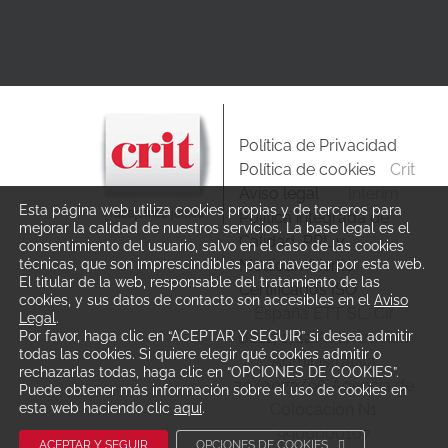
Política de Privacidad
Política de cookies
Crit
Aviso legal
Interim
Esta página web utiliza cookies propias y de terceros para
Política integrada de
mejorar la calidad de nuestros servicios. La base legal es el
Calidad, PRL y
consentimiento del usuario, salvo en el caso de las cookies
técnicas, que son imprescindibles para navegar por esta web.
Medioambiente
El titular de la web, responsable del tratamiento de las
Certificados ISO
cookies, y sus datos de contacto son accesibles en el
Aviso
España ETT SL, Cif
Legal
.
Por favor, haga clic en “ACEPTAR Y SEGUIR” si desea admitir
B81171712 Autorización
todas las cookies. Si quiere elegir qué cookies admitir o
Administrativa
rechazarlas todas, haga clic en “OPCIONES DE COOKIES”.
79/0072/96 Agencia de
Puede obtener más información sobre el uso de cookies en
esta web haciendo clic
aquí
.
Colocación N1
9900000107
ACEPTAR Y SEGUIR
OPCIONES DE COOKIES