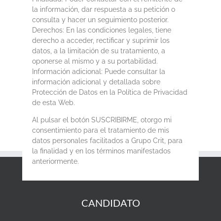
la información, dar respuesta a su petición o
consulta y hacer un seguimiento posterior.
Derechos: En las condiciones legales, tiene
derecho a acceder, rectificar y suprimir los
datos, a la limitación de su tratamiento, a
oponerse al mismo y a su portabilidad.
Información adicional: Puede consultar la
información adicional y detallada sobre
Protección de Datos en la Política de Privacidad
de esta Web.
Al pulsar el botón SUSCRIBIRME, otorgo mi
consentimiento para el tratamiento de mis
datos personales facilitados a Grupo Crit, para
la finalidad y en los términos manifestados
anteriormente.
CANDIDATO