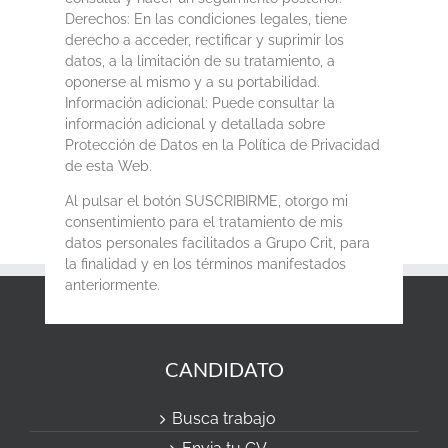
Derechos: En las condiciones legales, tiene
derecho a acceder, rectificar y suprimir los
datos, a la limitación de su tratamiento, a
oponerse al mismo y a su portabilidad.
Información adicional: Puede consultar la
información adicional y detallada sobre
Protección de Datos en la Política de Privacidad
de esta Web.
Al pulsar el botón SUSCRIBIRME, otorgo mi
consentimiento para el tratamiento de mis
datos personales facilitados a Grupo Crit, para
la finalidad y en los términos manifestados
anteriormente.
CANDIDATO
Busca trabajo