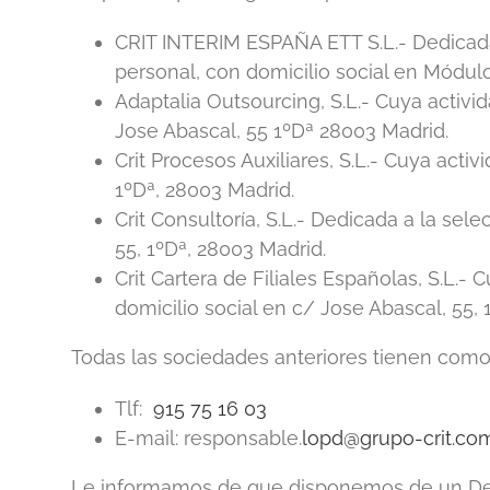
CRIT INTERIM ESPAÑA ETT S.L.- Dedicada 
personal, con domicilio social en Módulo 
Adaptalia Outsourcing, S.L.- Cuya activi
Jose Abascal, 55 1ºDª 28003 Madrid.
Crit Procesos Auxiliares, S.L.- Cuya acti
1ºDª, 28003 Madrid.
Crit Consultoría, S.L.- Dedicada a la se
55, 1ºDª, 28003 Madrid.
Crit Cartera de Filiales Españolas, S.L.-
domicilio social en c/ Jose Abascal, 55, 
Todas las sociedades anteriores tienen como
Tlf:
915 75 16 03
E-mail: responsable.
lopd@grupo-crit.co
Le informamos de que disponemos de un Dele