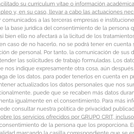
cilitado su currículum vítae o información académica s
mpleo y, en su caso, llevar a cabo las actuaciones nec
ser comunicados a las terceras empresas e institucione
e la base jurídica del consentimiento de la persona q
bien ello no afectará a la licitud de los tratamiento
, en caso de no hacerlo, no se podrá tener en cuenta 
ión de personal. Por tanto, la comunicación de sus 
ender las solicitudes de trabajo formuladas. Los dat
que nos indique expresamente otra cosa, aún después
haga de los datos, para poder tenerlos en cuenta en 
mantener actualizados los datos personales que nos sumi
icionalmente, puede que se recaben más datos durant
menta igualmente en el consentimiento. Para más inf
uede consultar nuestra política de privacidad public
bre los servicios ofrecidos por GRUPO CRIT, incluso
l consentimiento de la persona que los proporciona. E
nalidad marcando la casilla correspondiente que se e