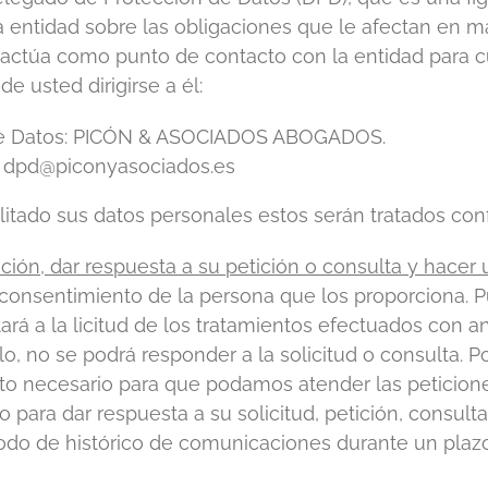
la entidad sobre las obligaciones que le afectan en 
ctúa como punto de contacto con la entidad para cua
e usted dirigirse a él:
 de Datos: PICÓN & ASOCIADOS ABOGADOS.
: dpd@piconyasociados.es
itado sus datos personales estos serán tratados conf
ción, dar respuesta a su petición o consulta y hacer
el consentimiento de la persona que los proporciona. 
rá a la licitud de los tratamientos efectuados con ant
o, no se podrá responder a la solicitud o consulta. P
ito necesario para que podamos atender las peticione
para dar respuesta a su solicitud, petición, consulta
do de histórico de comunicaciones durante un plazo 