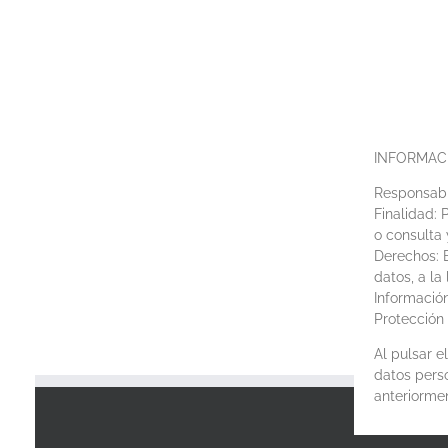
INFORMAC
Responsabl
Finalidad: 
o consulta 
Derechos: E
datos, a la
Información
Protección 
Al pulsar 
datos perso
anteriorme