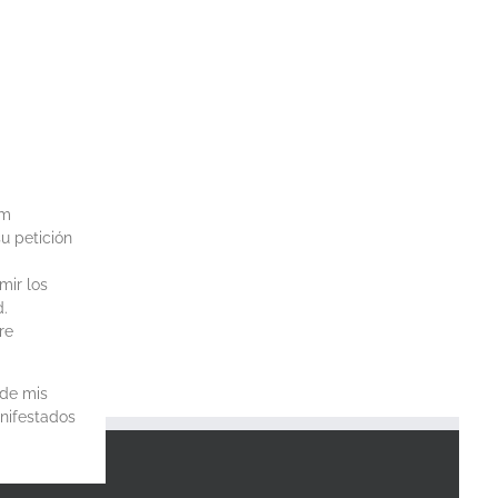
om
u petición
mir los
d.
re
 de mis
anifestados