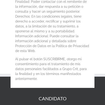
Finalidad: Poder contactar con el remitente de
la información, dar respuesta a su petición o
consulta y hacer un seguimiento posterior.
Derechos: En las condiciones legales, tiene
derecho a acceder, rectificar y suprimir los
datos, a la limitación de su tratamiento, a
oponerse al mismo y a su portabilidad.
Información adicional: Puede consultar la
información adicional y detallada sobre
Protección de Datos en la Política de Privacidad
de esta Web.
Al pulsar el botón SUSCRIBIRME, otorgo mi
consentimiento para el tratamiento de mis
datos personales facilitados a Grupo Crit, para
la finalidad y en los términos manifestados
anteriormente.
CANDIDATO