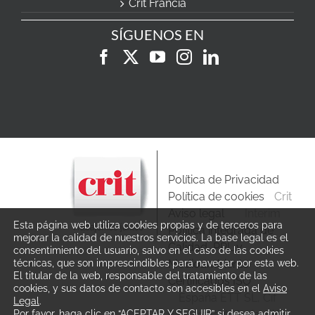
Crit Francia
SÍGUENOS EN
Política de Privacidad
Política de cookies
Crit
Aviso legal
Interim
Esta página web utiliza cookies propias y de terceros para
Política integrada de
mejorar la calidad de nuestros servicios. La base legal es el
Calidad, PRL y
consentimiento del usuario, salvo en el caso de las cookies
Medioambiente
técnicas, que son imprescindibles para navegar por esta web.
El titular de la web, responsable del tratamiento de las
Certificados ISO
cookies, y sus datos de contacto son accesibles en el
Aviso
España ETT SL, Cif
Legal
.
B81171712 Autorización
Por favor, haga clic en “ACEPTAR Y SEGUIR” si desea admitir