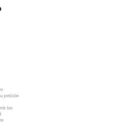
o
om
u petición
mir los
d.
re