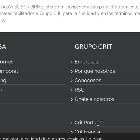
el botón SUSCRIBIRME, otorgo mi consentimiento para el tratamiento
nales facilitados a Grupo Crit, para la finalidad y en los términos m
nte.
SA
GRUPO CRIT
somos
Empresas
temporal
Por qué nosotros
ing
Conócenos
n
RSC
Únete a nosotros
Crit Portugal
Crit Francia
a mejorar la calidad de nuestros servicios. La base