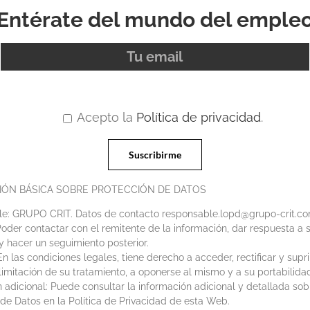
Entérate del mundo del emple
Acepto la
Política de privacidad
.
IÓN BÁSICA SOBRE PROTECCIÓN DE DATOS
e: GRUPO CRIT. Datos de contacto responsable.lopd@grupo-crit.c
Poder contactar con el remitente de la información, dar respuesta a s
y hacer un seguimiento posterior.
n las condiciones legales, tiene derecho a acceder, rectificar y supri
 limitación de su tratamiento, a oponerse al mismo y a su portabilida
 adicional: Puede consultar la información adicional y detallada sob
de Datos en la Política de Privacidad de esta Web.