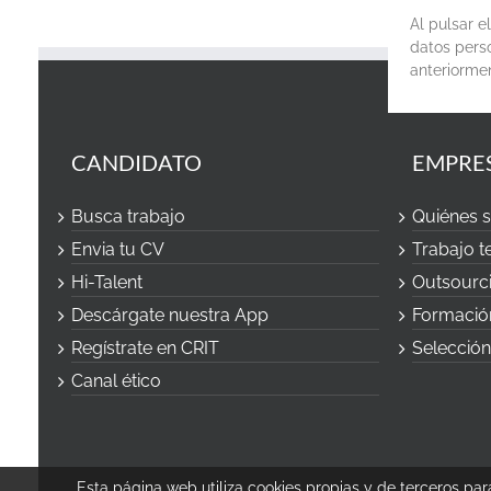
Al pulsar 
datos perso
anteriorme
CANDIDATO
EMPRE
Busca trabajo
Quiénes 
Envia tu CV
Trabajo 
Hi-Talent
Outsourc
Descárgate nuestra App
Formació
Regístrate en CRIT
Selección
Canal ético
Esta página web utiliza cookies propias y de terceros par