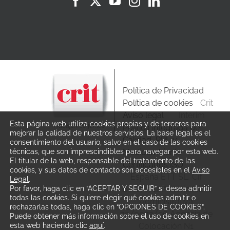
Política de Privacidad
Política de cookies
Crit
Aviso legal
Interim
Esta página web utiliza cookies propias y de terceros para
Política integrada de
mejorar la calidad de nuestros servicios. La base legal es el
Calidad, PRL y
consentimiento del usuario, salvo en el caso de las cookies
Medioambiente
técnicas, que son imprescindibles para navegar por esta web.
El titular de la web, responsable del tratamiento de las
Certificados ISO
cookies, y sus datos de contacto son accesibles en el
Aviso
España ETT SL, Cif
Legal
.
B81171712 Autorización
Por favor, haga clic en “ACEPTAR Y SEGUIR” si desea admitir
todas las cookies. Si quiere elegir qué cookies admitir o
Administrativa
rechazarlas todas, haga clic en “OPCIONES DE COOKIES”.
79/0072/96 Agencia de
Puede obtener más información sobre el uso de cookies en
Colocación N1
esta web haciendo clic
aquí
.