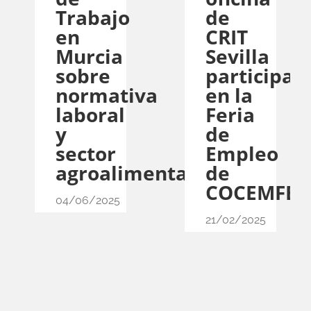
Trabajo
de
en
CRIT
Murcia
Sevilla
sobre
participa
normativa
en la
laboral
Feria
y
de
sector
Empleo
agroalimentario
de
COCEMFE
04/06/2025
21/02/2025