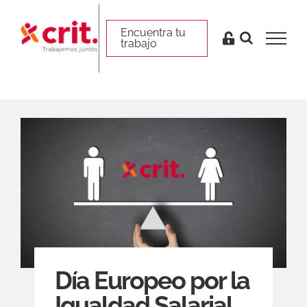
Skip
to
Encuentra tu trabajo
Encuentra tu
trabajo
content
Día Europeo por la
Igualdad Salarial