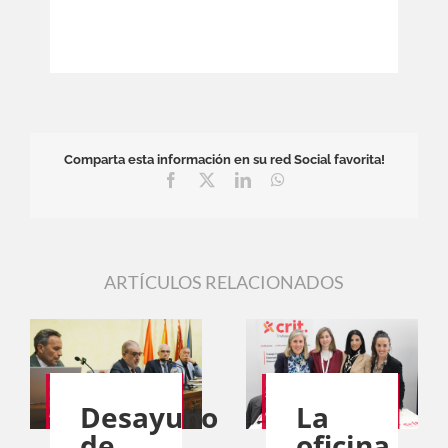
Comparta esta información en su red Social favorita!
Facebook
X
LinkedIn
WhatsApp
ARTÍCULOS RELACIONADOS
Desayuno
La
de
oficina