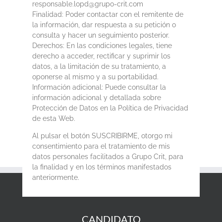
responsable.lopd@grupo-crit.com
Finalidad: Poder contactar con el remitente de
la información, dar respuesta a su petición o
consulta y hacer un seguimiento posterior.
Derechos: En las condiciones legales, tiene
derecho a acceder, rectificar y suprimir los
datos, a la limitación de su tratamiento, a
oponerse al mismo y a su portabilidad.
Información adicional: Puede consultar la
información adicional y detallada sobre
Protección de Datos en la Política de Privacidad
de esta Web.
Al pulsar el botón SUSCRIBIRME, otorgo mi
consentimiento para el tratamiento de mis
datos personales facilitados a Grupo Crit, para
la finalidad y en los términos manifestados
anteriormente.
CANDIDATO