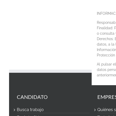
INFORMAC
Responsabl
Finalidad: 
o consulta 
Derechos: E
datos, a la
Información
Protección 
Al pulsar 
datos perso
anteriorme
CANDIDATO
EMPRE
Busca trabajo
Quiénes 