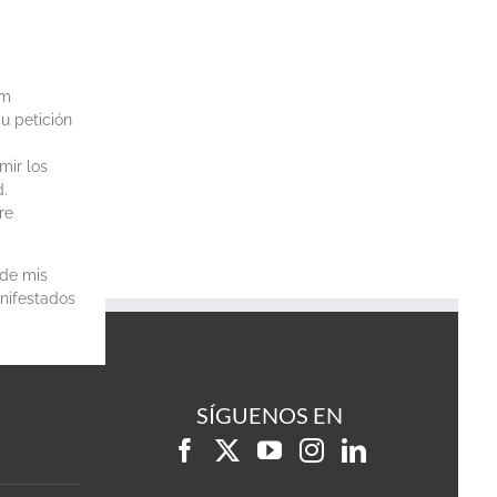
om
u petición
mir los
d.
re
 de mis
anifestados
SÍGUENOS EN