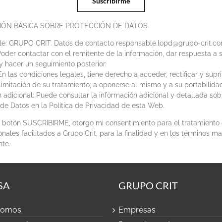
IÓN BÁSICA SOBRE PROTECCIÓN DE DATOS
e: GRUPO CRIT. Datos de contacto responsable.lopd@grupo-crit.c
Poder contactar con el remitente de la información, dar respuesta a s
y hacer un seguimiento posterior.
n las condiciones legales, tiene derecho a acceder, rectificar y supri
 limitación de su tratamiento, a oponerse al mismo y a su portabilida
 adicional: Puede consultar la información adicional y detallada sob
de Datos en la Política de Privacidad de esta Web.
el botón SUSCRIBIRME, otorgo mi consentimiento para el tratamiento
nales facilitados a Grupo Crit, para la finalidad y en los términos m
nte.
SA
GRUPO CRIT
somos
Empresas