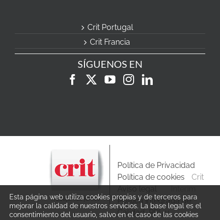
Crit Portugal
Crit Francia
SÍGUENOS EN
Política de Privacidad
Política de cookies
Crit
Aviso legal
Interim
Esta página web utiliza cookies propias y de terceros para
Política integrada de
mejorar la calidad de nuestros servicios. La base legal es el
Calidad, PRL y
consentimiento del usuario, salvo en el caso de las cookies