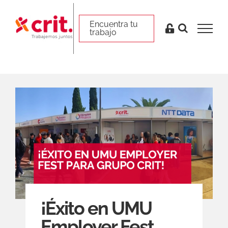
Skip
to
Encuentra tu trabajo
Encuentra tu
trabajo
content
¡Éxito en UMU
Employer Fest