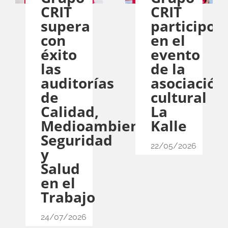
CRIT
CRIT
supera
participo
con
en el
éxito
evento
las
de la
auditorías
asociación
de
cultural
Calidad,
La
Medioambiente,
Kalle
Seguridad
22/05/2026
y
Salud
en el
Trabajo
24/07/2026