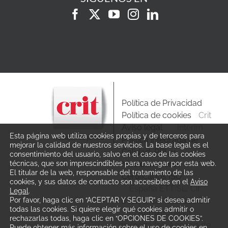
Política de Privacidad
Política de cookies
Crit
Aviso legal
Interim
Esta página web utiliza cookies propias y de terceros para
Política integrada de
mejorar la calidad de nuestros servicios. La base legal es el
Calidad, PRL y
consentimiento del usuario, salvo en el caso de las cookies
Medioambiente
técnicas, que son imprescindibles para navegar por esta web.
El titular de la web, responsable del tratamiento de las
Certificados ISO
cookies, y sus datos de contacto son accesibles en el
Aviso
España ETT SL, Cif
Legal
.
B81171712 Autorización
Por favor, haga clic en “ACEPTAR Y SEGUIR” si desea admitir
todas las cookies. Si quiere elegir qué cookies admitir o
Administrativa
rechazarlas todas, haga clic en “OPCIONES DE COOKIES”.
79/0072/96 Agencia de
Puede obtener más información sobre el uso de cookies en