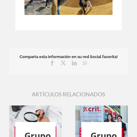
Comparta esta información en su red Social favorita!
Facebook
X
LinkedIn
WhatsApp
ARTÍCULOS RELACIONADOS
Grupo
Grupo