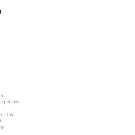
o
om
u petición
mir los
d.
re