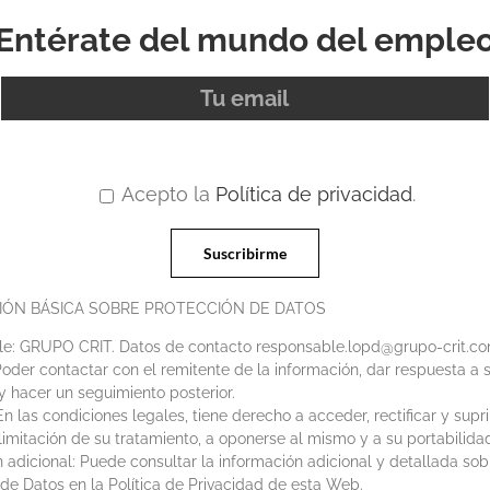
Entérate del mundo del emple
Acepto la
Política de privacidad
.
IÓN BÁSICA SOBRE PROTECCIÓN DE DATOS
e: GRUPO CRIT. Datos de contacto responsable.lopd@grupo-crit.c
Poder contactar con el remitente de la información, dar respuesta a s
y hacer un seguimiento posterior.
n las condiciones legales, tiene derecho a acceder, rectificar y supri
 limitación de su tratamiento, a oponerse al mismo y a su portabilida
 adicional: Puede consultar la información adicional y detallada sob
de Datos en la Política de Privacidad de esta Web.