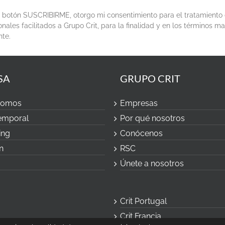
el botón SUSCRIBIRME, otorgo mi consentimiento para el tratamiento
nales facilitados a Grupo Crit, para la finalidad y en los términos m
nte.
SA
GRUPO CRIT
somos
Empresas
temporal
Por qué nosotros
ing
Conócenos
n
RSC
Únete a nosotros
Crit Portugal
Crit Francia