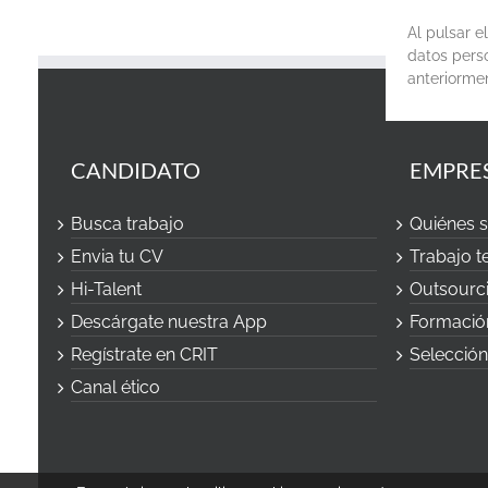
Al pulsar 
datos perso
anteriorme
CANDIDATO
EMPRE
Busca trabajo
Quiénes 
Envia tu CV
Trabajo 
Hi-Talent
Outsourc
Descárgate nuestra App
Formació
Regístrate en CRIT
Selección
Canal ético