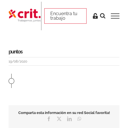
Skip
to
Encuentra tu trabajo
Encuentra tu
trabajo
content
puntos
19/08/2020
Comparta esta información en su red Social favorita!
Facebook
X
LinkedIn
WhatsApp