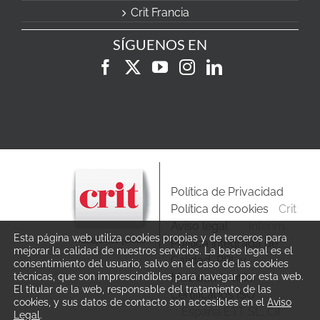
Crit Francia
SÍGUENOS EN
Política de Privacidad
Política de cookies
Crit
Aviso legal
Interim
Esta página web utiliza cookies propias y de terceros para
Política integrada de
mejorar la calidad de nuestros servicios. La base legal es el
Calidad, PRL y
consentimiento del usuario, salvo en el caso de las cookies
técnicas, que son imprescindibles para navegar por esta web.
Medioambiente
El titular de la web, responsable del tratamiento de las
Certificados ISO
cookies, y sus datos de contacto son accesibles en el
Aviso
España ETT SL, Cif
Legal
.