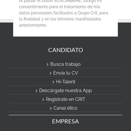
Al pulsar el botón SUSCRIBIRME, otorgo mi
consentimiento para el tratamiento de mis
datos personales facilitados a Grupo Crit, para
la finalidad y en los términos manifestados
anteriormente.
CANDIDATO
Busca trabajo
Envia tu CV
Hi-Talent
Descárgate nuestra App
Regístrate en CRIT
Canal ético
EMPRESA