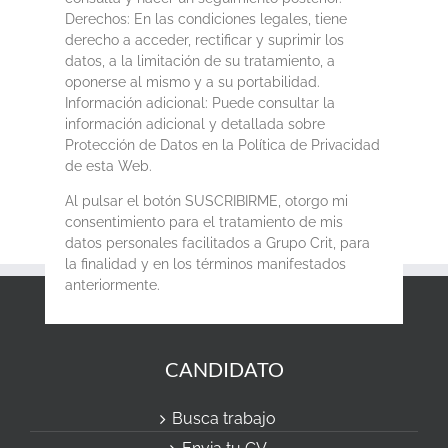
Derechos: En las condiciones legales, tiene
derecho a acceder, rectificar y suprimir los
datos, a la limitación de su tratamiento, a
oponerse al mismo y a su portabilidad.
Información adicional: Puede consultar la
información adicional y detallada sobre
Protección de Datos en la Política de Privacidad
de esta Web.
Al pulsar el botón SUSCRIBIRME, otorgo mi
consentimiento para el tratamiento de mis
datos personales facilitados a Grupo Crit, para
la finalidad y en los términos manifestados
anteriormente.
CANDIDATO
Busca trabajo